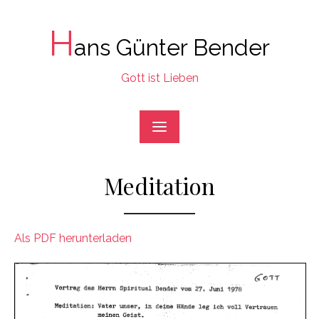
Skip
to
H
ans Günter Bender
content
Gott ist Lieben
Meditation
Als PDF herunterladen