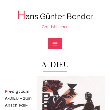
Skip
to
H
ans Günter Bender
content
Gott ist Lieben
A-DIEU
P
redigt zum
A-DIEU – zum
Abschieds-