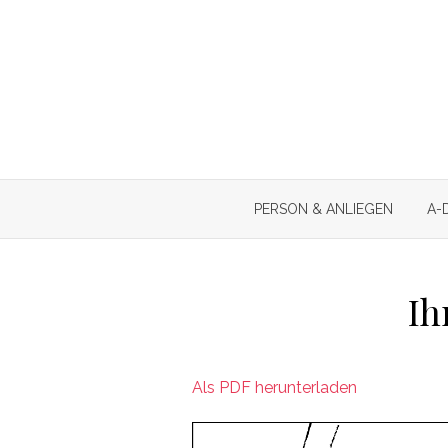
Skip
to
content
PERSON & ANLIEGEN
A-
Ih
Als PDF herunterladen