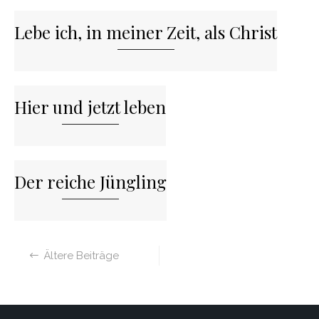
Lebe ich, in meiner Zeit, als Christ
Hier und jetzt leben
Der reiche Jüngling
Beitragsnavigation
Ältere Beiträge