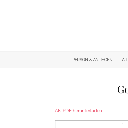
Skip
to
content
PERSON & ANLIEGEN
A-
Go
Als PDF herunterladen