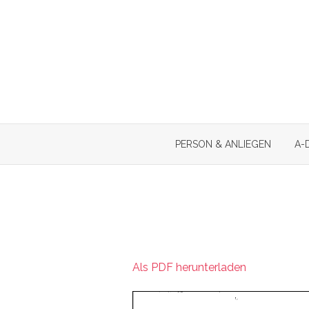
Skip
to
content
PERSON & ANLIEGEN
A-
Als PDF herunterladen