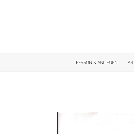
Skip
to
content
PERSON & ANLIEGEN
A-