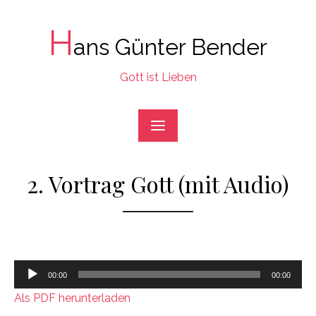
Skip
to
H
ans Günter Bender
content
Gott ist Lieben
2. Vortrag Gott (mit Audio)
Audio-
00:00
00:00
Player
Als PDF herunterladen