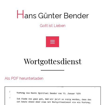
Skip
to
H
ans Günter Bender
content
Gott ist Lieben
Wortgottesdienst
Als PDF herunterladen