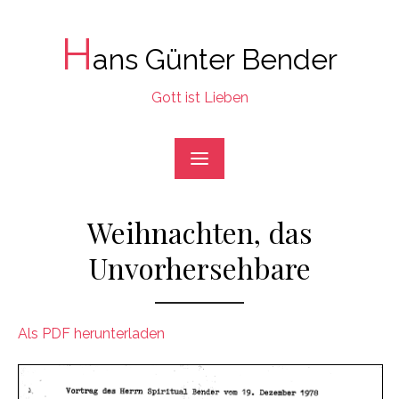
Skip
to
H
ans Günter Bender
content
Gott ist Lieben
Weihnachten, das
Unvorhersehbare
Als PDF herunterladen