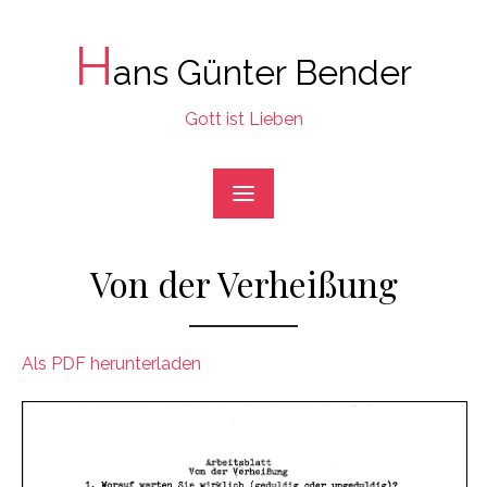
Skip
to
H
ans Günter Bender
content
Gott ist Lieben
Von der Verheißung
Als PDF herunterladen