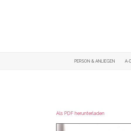
Skip
to
content
PERSON & ANLIEGEN
A-
Als PDF herunterladen