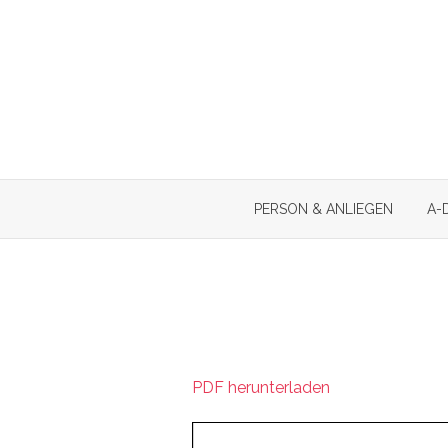
Skip
to
content
PERSON & ANLIEGEN
A-
PDF herunterladen