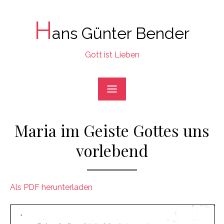
Skip
to
H
ans Günter Bender
content
Gott ist Lieben
Maria im Geiste Gottes uns
vorlebend
Als PDF herunterladen