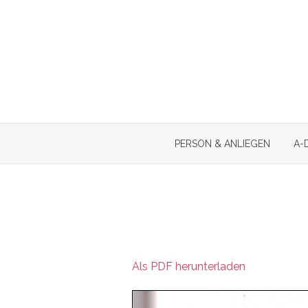
Skip
to
content
PERSON & ANLIEGEN
A-
Als PDF herunterladen