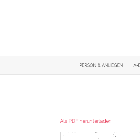
Skip
to
content
PERSON & ANLIEGEN
A-
Als PDF herunterladen