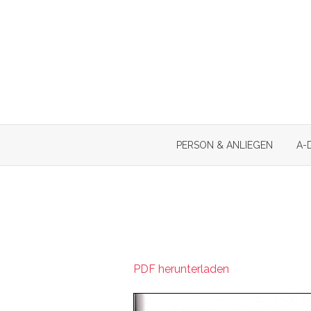
Skip
to
content
PERSON & ANLIEGEN
A-
PDF herunterladen