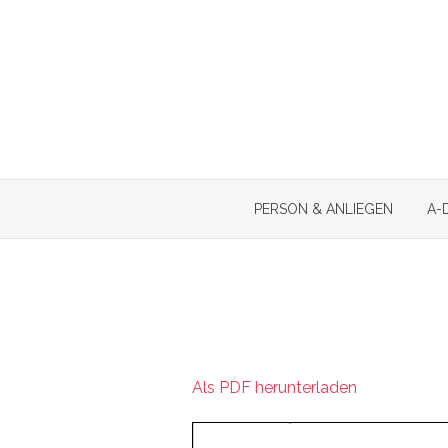
Skip
to
content
PERSON & ANLIEGEN
A-
Als PDF herunterladen