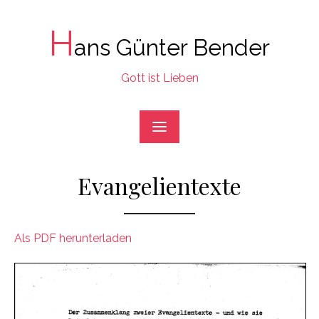
Skip
to
H
ans Günter Bender
content
Gott ist Lieben
Evangelientexte
Als PDF herunterladen