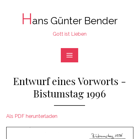
Skip
to
H
ans Günter Bender
content
Gott ist Lieben
Entwurf eines Vorworts -
Bistumstag 1996
Als PDF herunterladen