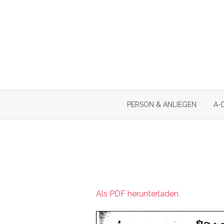
Skip
to
content
PERSON & ANLIEGEN
A-
Als PDF herunterladen