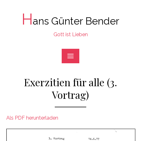
Skip
to
H
ans Günter Bender
content
Gott ist Lieben
Exerzitien für alle (3.
Vortrag)
Als PDF herunterladen