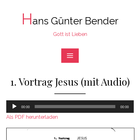
Skip
to
H
ans Günter Bender
content
Gott ist Lieben
1. Vortrag Jesus (mit Audio)
Audio-
00:00
00:00
Player
Als PDF herunterladen