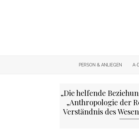
Skip
to
content
PERSON & ANLIEGEN
A-
„Die helfende Beziehun
„Anthropologie der Re
Verständnis des Wesen